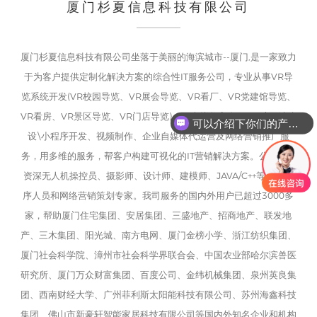
厦门杉夏信息科技有限公司
厦门杉夏信息科技有限公司坐落于美丽的海滨城市--厦门,是一家致力
于为客户提供定制化解决方案的综合性IT服务公司，专业从事VR导
览系统开发(VR校园导览、VR展会导览、VR看厂、VR党建馆导览、
VR看房、VR景区导览、VR门店导览)、AI虚拟数字人、APP\网站建
可以介绍下你们的产品么
设\小程序开发、视频制作、企业自媒体代运营及网络营销推广服
务，用多维的服务，帮客户构建可视化的IT营销解决方案。公司拥有
资深无人机操控员、摄影师、设计师、建模师、JAVA/C++等高级程
序人员和网络营销策划专家。我司服务的国内外用户已超过3000多
家，帮助厦门住宅集团、安居集团、三盛地产、招商地产、联发地
产、三木集团、阳光城、南方电网、厦门金榜小学、浙江纺织集团、
厦门社会科学院、漳州市社会科学界联合会、中国农业部哈尔滨兽医
研究所、厦门万众财富集团、百度公司、金纬机械集团、泉州英良集
团、西南财经大学、广州菲利斯太阳能科技有限公司、苏州海鑫科技
集团、佛山市新豪轩智能家居科技有限公司等国内外知名企业和机构