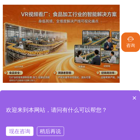


咨询
咨询
食品行业 VR视频看厂：动态产线全透明，身临其境，云端验厂，彻底炸碎那道不信任的墙！
2026-05-25
×
欢迎来到本网站，请问有什么可以帮您？
现在咨询
稍后再说
Copyright©2013-2022 厦门杉夏信息科技有限公司 版权所有
闽ICP
备15014021号